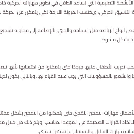
لأنشطة التعليمية التي تساعد الطفل في تطوير مهاراته الحركية خ
التنسيق الحركي، ويكتسب المرونة اللازمة لكي يتمكن من الحركة
عض أنواع الرياضة مثل السباحة والجري، بالإضافة إلى محاولة تشجيع
ية بشكل ملحوظ.
ب تدريب الأطفال عليها جيجدًا حتى يتمكنوا من اكتسابها لأنها تلع
والشعور بالمسؤوليات التي يجب عليه القيام بها، وبالتالي يكون لدين
مهارات Little Blossom على تعليم الأطفال مهارات التفكير النقدي حتى يتمكنوا من التف
لاتخاذ القرارات الصحيحة في الموعد المناسب، ويتم ذلك من خلال مم
اب مهارات التحليل والاستنتاج والتفكير النقدي.