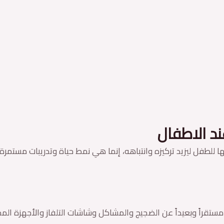
يها للطفل ليزيد تركيزه وانتباهه، إنما هي نمط حياة وتدريبات مستم
مستقراً وبعيداً عن الضجيج والمشاكل وشاشات التلفاز والأجهزة الم