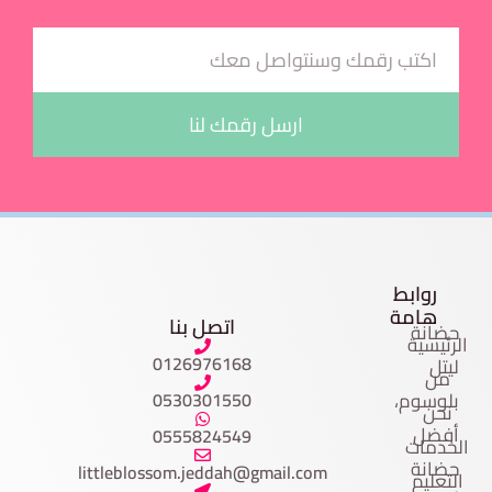
ارسل رقمك لنا
ابط
امة
اتصل بنا
ة
تابعنا
ية
على
0126976168
وم،
0530301550
ل
0555824549
ات
ة
littleblossom.jeddah@gmail.com
يم